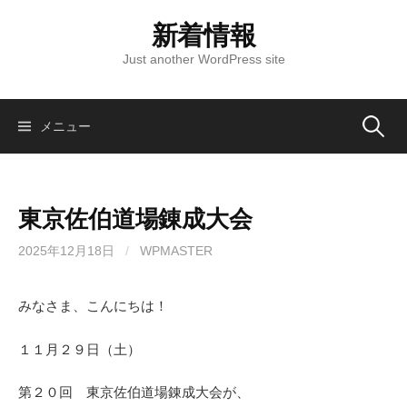
コ
新着情報
ン
テ
Just another WordPress site
ン
ツ
へ
検
メニュー
ス
キ
索:
ッ
東京佐伯道場錬成大会
プ
2025年12月18日
/
WPMASTER
みなさま、こんにちは！
１１月２９日（土）
第２０回 東京佐伯道場錬成大会が、