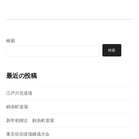
稿
ナ
ビ
ゲ
検索
ー
検索
シ
ョ
最近の投稿
ン
江戸川北道場
錦糸町道場
新年初稽古 錦糸町道場
東京佐伯道場錬成大会