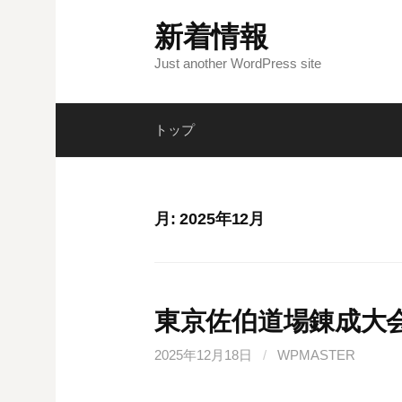
コ
新着情報
ン
テ
Just another WordPress site
ン
ツ
トップ
へ
ス
キ
ッ
月:
2025年12月
プ
東京佐伯道場錬成大
2025年12月18日
/
WPMASTER