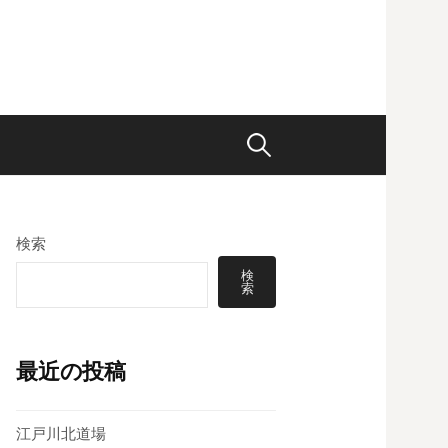
検
索:
検索
検
索
最近の投稿
江戸川北道場