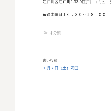
江戸川区江戸川2-33-9江戸川コミュ
毎週木曜日１６：３０～１８：００
未分類
投
古い投稿
１月７日（土）両国
稿
ナ
ビ
ゲ