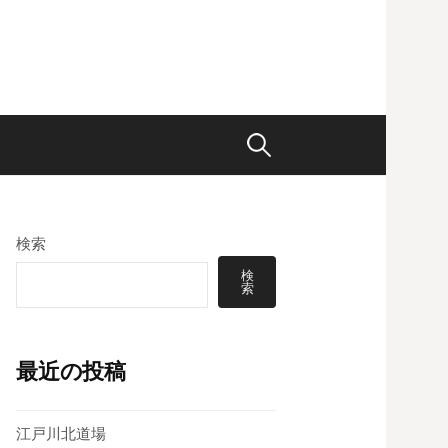
検
索:
検索
検
索
最近の投稿
江戸川北道場