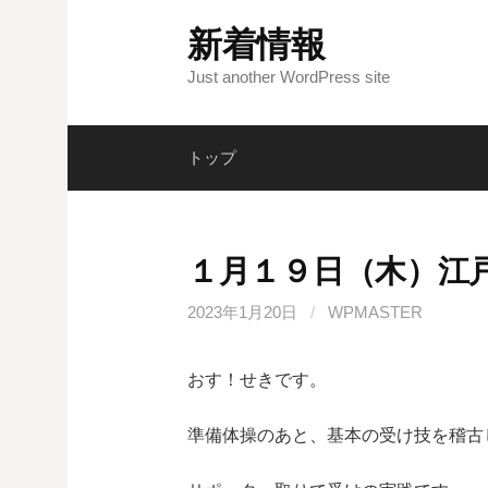
コ
新着情報
ン
テ
Just another WordPress site
ン
ツ
トップ
へ
ス
キ
ッ
１月１９日（木）江
プ
2023年1月20日
/
WPMASTER
おす！せきです。
準備体操のあと、基本の受け技を稽古