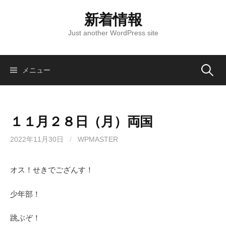
コ
新着情報
ン
テ
Just another WordPress site
ン
ツ
へ
検
メニュー
ス
キ
索:
ッ
１１月２８日（月）両国
プ
2022年11月30日
/
WPMASTER
オス！せきでござんす！
少年部！
跳ぶぞ！